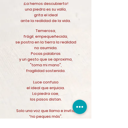
¡La hemos descubierto!
una piedra es su valía,
grita el ideal
ante la realidad de la vida.
T
emerosa,
frágil, empequeñecida,
se postra en la tierra la realidad
no asumida.
Pocas palabras
y un gesto que se aproxima,
"toma mi mano",
fragilidad sostenida.
Luce confuso
el ideal que enjuicia.
La piedra cae,
los pasos distan.
Solo una voz que llama e invita,
“no peques más".
Consciencia de vida,
que mueve a lo real a vivir sostenido,