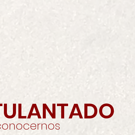
STULANTADO
conocernos