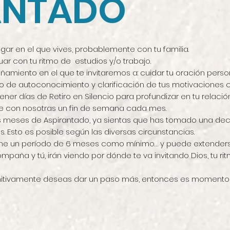
ANTADO
gar en el que vives, probablemente con tu familia.
ar con tu ritmo de estudios y/o trabajo.
iento en el que te invitaremos a: cuidar tu oración person
so de autoconocimiento y clarificación de tus motivaciones
ner días de Retiro en Silencio para profundizar en tu relació
e con nosotras un fin de semana cada mes.
 meses de Aspirantado, ya sientas que has tomado una deci
s. Esto es posible según las diversas circunstancias.
, tiene un período de 6 meses como mínimo… y puede extende
mpaña y tú, irán viendo por dónde te va invitando Dios, tu r
efinitivamente deseas dar un paso más, entonces es momento d